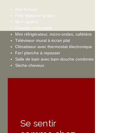
Non-fumeur
Petit-déjeuner gratuit
Wi-Fi gratuit
Couette confortable
Mini réfrigérateur, micro-ondes,
cafétière
Téléviseur mural à écran plat
Climatiseur avec thermostat électronique
Fer/ planche à repasser
Salle de bain avec bain-douche combinée
Sèche-cheveux
Se sentir