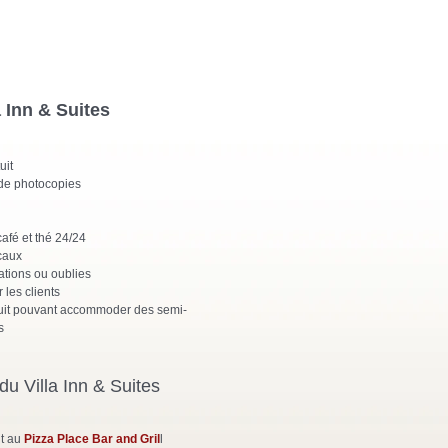
a Inn & Suites
uit
t de photocopies
auna
café et thé 24/24
caux
ations ou oublies
les clients
uit pouvant accommoder des semi-
s
du Villa Inn & Suites
it au
Pizza Place Bar and Gril
l