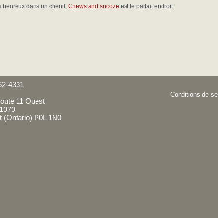
us heureux dans un chenil,
Chews and snooze
est le parfait endroit.
62-4331
Conditions de ser
route 11 Ouest
 1979
t (Ontario) P0L 1N0